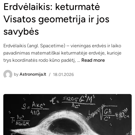
a
s
s
Erdvėlaikis: keturmatė
t
p
t
Visatos geometrija ir jos
o
a
e
m
g
d
savybės
a
r
i
j
i
n
ė
n
Erdvėlaikis (angl. Spacetime) – vieningas erdvės ir laiko
g
d
pavadinimas matematiškai ketur­matėje erdvėje, kurioje
E
a
a
trys koordinatės rodo kūno padėtį, …
Read more
r
,
s
d
v
by
Astronomija.lt
/
18.01.2026
v
a
ė
l
l
d
a
a
i
n
k
t
i
i
s
k