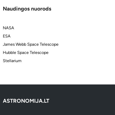
ą
n
Naudingos nuorods
ė
c
h
NASA
e
m
ESA
i
James Webb Space Telescope
n
Hubble Space Telescope
i
ų
Stellarium
e
l
e
m
e
n
ASTRONOMIJA.LT
t
ų