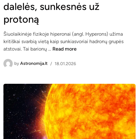
ė
dalelės, sunkesnės už
r
e
s
i
d
protoną
t
i
i
n
n
Šiuolaikinėje fizikoje hiperonai (angl. Hyperons) užima
ė
kritiškai svarbią vietą kaip sunkiasvoriai hadronų grupės
H
r
atstovai. Tai barionų …
Read more
i
i
p
b
by
Astronomija.lt
/
18.01.2026
e
a
r
,
o
u
n
ž
a
k
i
u
:
r
p
i
a
o
s
s