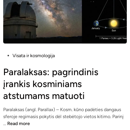
P
Visata ir kosmologija
o
s
Paralaksas: pagrindinis
t
įrankis kosminiams
e
d
atstumams matuoti
i
n
Paralaksas (angl. Parallax) – Kosm. kūno padėties dangaus
sferoje regimasis pokytis dėl stebėtojo vietos kitimo. Parinį
P
…
Read more