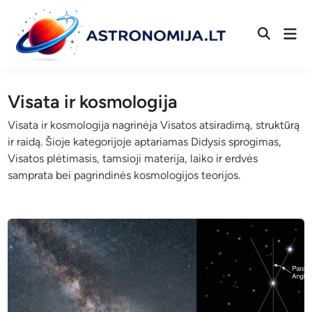
Skip
to
Mai
Open
content
Men
Search
Visata ir kosmologija
Visata ir kosmologija nagrinėja Visatos atsiradimą, struktūrą
ir raidą. Šioje kategorijoje aptariamas Didysis sprogimas,
Visatos plėtimasis, tamsioji materija, laiko ir erdvės
samprata bei pagrindinės kosmologijos teorijos.