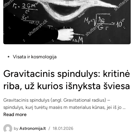
:
o
k
s
e
m
t
o
u
s
r
o
m
k
a
ū
P
Visata ir kosmologija
t
n
o
ė
u
s
Gravitacinis spindulys: kritinė
V
s
t
riba, už kurios išnyksta šviesa
i
e
s
d
a
i
Gravitacinis spindulys (angl. Gravitational radius) –
t
n
G
spindulys, kurį turėtų masės m materialus kūnas, jei iš jo …
o
r
Read more
s
a
g
v
by
Astronomija.lt
/
18.01.2026
e