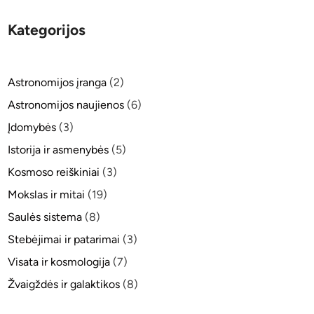
s
d
,
u
Kategorijos
s
o
u
l
n
i
Astronomijos įranga
(2)
k
ų
e
Astronomijos naujienos
(6)
s
s
i
Įdomybės
(3)
n
n
Istorija ir asmenybės
(5)
ė
t
s
Kosmoso reiškiniai
(3)
e
u
z
Mokslas ir mitai
(19)
ž
ė
Saulės sistema
(8)
p
–
r
Stebėjimai ir patarimai
(3)
k
o
o
Visata ir kosmologija
(7)
t
s
Žvaigždės ir galaktikos
(8)
o
m
n
i