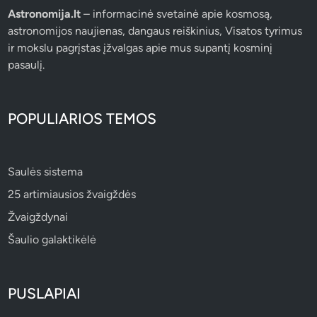
k
Astronomija.lt
– informacinė svetainė apie kosmosą,
a
astronomijos naujienas, dangaus reiškinius, Visatos tyrimus
l
ir mokslu pagrįstas įžvalgas apie mus supantį kosminį
v
pasaulį.
ė
POPULIARIOS TEMOS
Saulės sistema
25 artimiausios žvaigždės
Žvaigždynai
Šaulio galaktikėlė
PUSLAPIAI