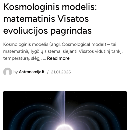
i
s
Kosmologinis modelis:
s
t
matematinis Visatos
į
e
r
d
evoliucijos pagrindas
a
i
n
n
k
Kosmologinis modelis (angl. Cosmological model) – tai
i
matematinių lygčių sistema, siejanti Visatos vidutinį tankį,
K
s
temperatūrą, slėgį, …
Read more
o
k
s
o
by
Astronomija.lt
/
21.01.2026
m
s
o
m
l
i
o
n
g
i
i
a
n
m
i
s