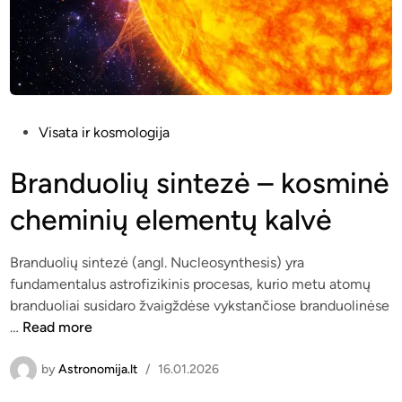
l
i
a
š
p
n
t
y
i
k
n
s
P
Visata ir kosmologija
g
t
o
o
a
s
Branduolių sintezė – kosminė
s
š
t
cheminių elementų kalvė
i
v
e
o
i
d
s
e
i
Branduolių sintezė (angl. Nucleosynthesis) yra
d
s
n
fundamentalus astrofizikinis procesas, kurio metu atomų
a
a
branduoliai susidaro žvaigždėse vykstančiose branduolinėse
l
B
…
Read more
e
r
l
a
by
Astronomija.lt
/
16.01.2026
ė
n