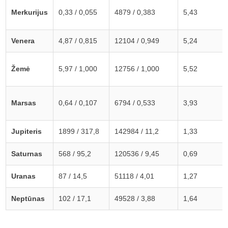
Merkurijus
0,33 / 0,055
4879 / 0,383
5,43
Venera
4,87 / 0,815
12104 / 0,949
5,24
Žemė
5,97 / 1,000
12756 / 1,000
5,52
Marsas
0,64 / 0,107
6794 / 0,533
3,93
Jupiteris
1899 / 317,8
142984 / 11,2
1,33
Saturnas
568 / 95,2
120536 / 9,45
0,69
Uranas
87 / 14,5
51118 / 4,01
1,27
Neptūnas
102 / 17,1
49528 / 3,88
1,64