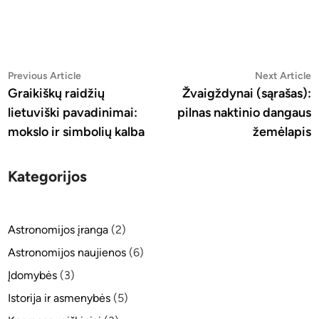
Post
Previous
N
Previous Article
Next Article
article:
a
Graikiškų raidžių
Žvaigždynai (sąrašas):
navigation
lietuviški pavadinimai:
pilnas naktinio dangaus
mokslo ir simbolių kalba
žemėlapis
Kategorijos
Astronomijos įranga
(2)
Astronomijos naujienos
(6)
Įdomybės
(3)
Istorija ir asmenybės
(5)