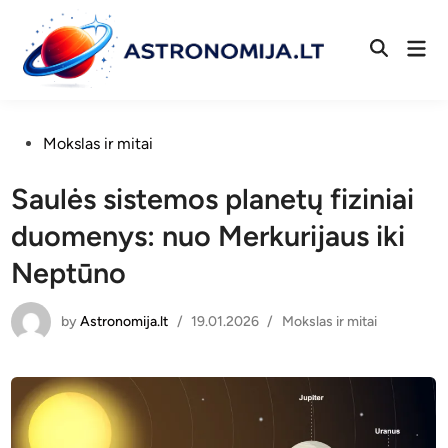
Skip
to
Mai
Open
content
Men
Search
Posted
Mokslas ir mitai
in
Saulės sistemos planetų fiziniai
duomenys: nuo Merkurijaus iki
Neptūno
by
Astronomija.lt
Posted
/
19.01.2026
/
Mokslas ir mitai
in