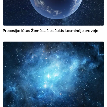
Precesija: lėtas Žemės ašies šokis kosminėje erdvėje