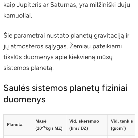
kaip Jupiteris ar Saturnas, yra milžiniški dujų
kamuoliai.
Šie parametrai nustato planetų gravitaciją ir
jų atmosferos sąlygas. Žemiau pateikiami
tikslūs duomenys apie kiekvieną mūsų
sistemos planetą.
Saulės sistemos planetų fiziniai
duomenys
Masė
Vid. skersmuo
Vid. tankis
Planeta
24
3
(10
kg / MŽ)
(km / DŽ)
(g/cm
)