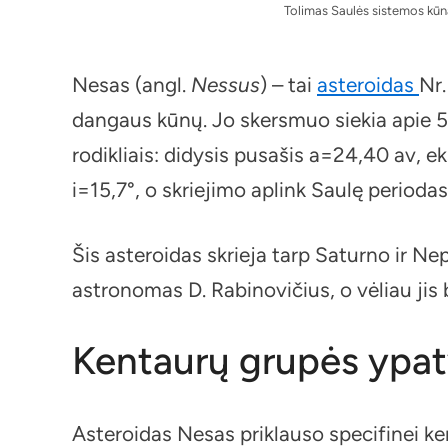
Tolimas Saulės sistemos kūna
Nesas (angl.
Nessus
) – tai
asteroidas
Nr.
dangaus kūnų. Jo skersmuo siekia apie 5
rodikliais: didysis pusašis a=24,40 av, e
i=15,7°, o skriejimo aplink Saulę perioda
Šis asteroidas skrieja tarp Saturno ir N
astronomas D. Rabinovičius, o vėliau ji
Kentaurų grupės ypat
Asteroidas Nesas priklauso specifinei ke