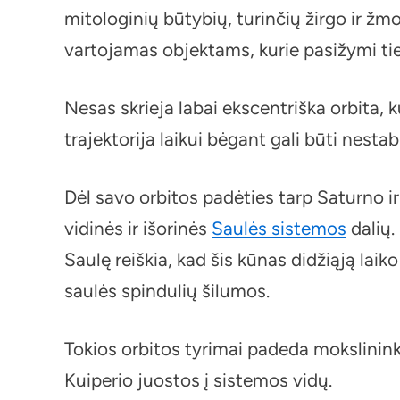
mitologinių būtybių, turinčių žirgo ir ž
vartojamas objektams, kurie pasižymi ti
Nesas skrieja labai ekscentriška orbita, k
trajektorija laikui bėgant gali būti nestab
Dėl savo orbitos padėties tarp Saturno i
vidinės ir išorinės
Saulės sistemos
dalių.
Saulę reiškia, kad šis kūnas didžiąją laik
saulės spindulių šilumos.
Tokios orbitos tyrimai padeda mokslinink
Kuiperio juostos į sistemos vidų.