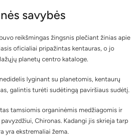
izinės savybės
uvo reikšmingas žingsnis plečiant žinias apie
sis oficialiai pripažintas kentauras, o jo
Mažųjų planetų centro kataloge.
nedidelis lyginant su planetomis, kentaurų
, galintis turėti sudėtingą paviršiaus sudėtį.
tas tamsiomis organinėmis medžiagomis ir
, pavyzdžiui, Chironas. Kadangi jis skrieja tarp
ra yra ekstremaliai žema.