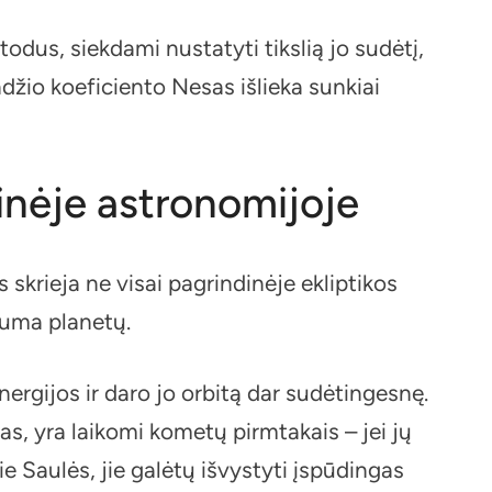
dus, siekdami nustatyti tikslią jo sudėtį,
džio koeficiento Nesas išlieka sunkiai
inėje astronomijoje
s skrieja ne visai pagrindinėje ekliptikos
guma planetų.
ergijos ir daro jo orbitą dar sudėtingesnę.
s, yra laikomi kometų pirmtakais – jei jų
rie Saulės, jie galėtų išvystyti įspūdingas