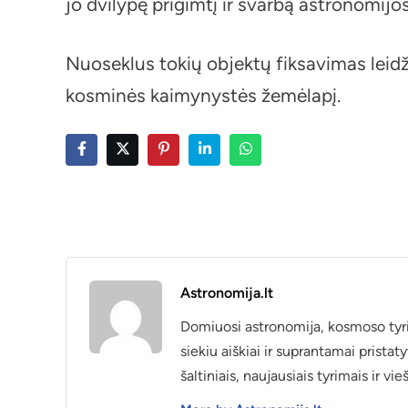
jo dvilypę prigimtį ir svarbą astronomijo
Nuoseklus tokių objektų fiksavimas leid
kosminės kaimynystės žemėlapį.
Astronomija.lt
Domiuosi astronomija, kosmoso tyrim
siekiu aiškiai ir suprantamai prist
šaltiniais, naujausiais tyrimais ir v