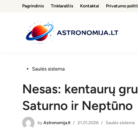
Skip
Pagrindinis
Tinklaraštis
Kontaktai
Privatumo politi
to
content
Posted
Saulės sistema
in
Nesas: kentaurų gru
Saturno ir Neptūno
by
Astronomija.lt
Posted
/
21.01.2026
/
Saulės sistema
in