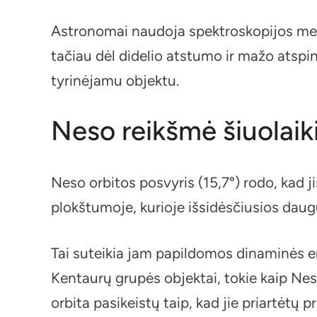
Astronomai naudoja spektroskopijos meto
tačiau dėl didelio atstumo ir mažo atspin
tyrinėjamu objektu.
Neso reikšmė šiuolaik
Neso orbitos posvyris (15,7°) rodo, kad ji
plokštumoje, kurioje išsidėsčiusios dau
Tai suteikia jam papildomos dinaminės en
Kentaurų grupės objektai, tokie kaip Nesa
orbita pasikeistų taip, kad jie priartėtų p