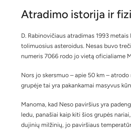
Atradimo istorija ir f
D. Rabinovičiaus atradimas 1993 metais b
tolimuosius asteroidus. Nesas buvo trečia
numeris 7066 rodo jo vietą oficialiame 
Nors jo skersmuo – apie 50 km – atrodo 
grupėje tai yra pakankamai masyvus kūnas
Manoma, kad Neso paviršius yra padeng
ledu, panašiai kaip kiti šios grupės nariai
dujinių milžinių, jo paviršiaus temperatū