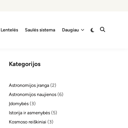
Switch
Lentelės
Saulės sistema
Daugiau
Open
to
Search
dark
mode
Kategorijos
Astronomijos įranga
(2)
Astronomijos naujienos
(6)
Įdomybės
(3)
Istorija ir asmenybės
(5)
Kosmoso reiškiniai
(3)