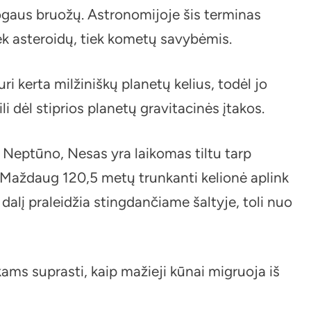
mogaus bruožų. Astronomijoje šis terminas
ek asteroidų, tiek kometų savybėmis.
uri kerta milžiniškų planetų kelius, todėl jo
ili dėl stiprios planetų gravitacinės įtakos.
r Neptūno, Nesas yra laikomas tiltu tarp
 Maždaug 120,5 metų trunkanti kelionė aplink
o dalį praleidžia stingdančiame šaltyje, toli nuo
ams suprasti, kaip mažieji kūnai migruoja iš