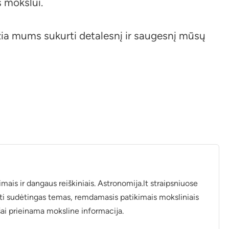
s mokslui.
žia mums sukurti detalesnį ir saugesnį mūsų
ais ir dangaus reiškiniais. Astronomija.lt straipsniuose
atyti sudėtingas temas, remdamasis patikimais moksliniais
iešai prieinama moksline informacija.