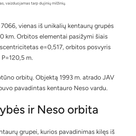
s, vaizduojamas tarp dujinių milžinių.
 7066, vienas iš unikalių kentaurų grupės
0 km. Orbitos elementai pasižymi šiais
kscentricitetas e=0,517, orbitos posvyris
s P=120,5 m.
eptūno orbitų. Objektą 1993 m. atrado JAV
s buvo pavadintas kentauro Neso vardu.
ybės ir Neso orbita
ntaurų grupei, kurios pavadinimas kilęs iš