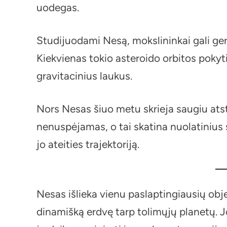
uodegas.
Studijuodami Nesą, mokslininkai gali ger
Kiekvienas tokio asteroido orbitos pokyti
gravitacinius laukus.
Nors Nesas šiuo metu skrieja saugiu atst
nenuspėjamas, o tai skatina nuolatinius 
jo ateities trajektoriją.
Nesas išlieka vienu paslaptingiausių obj
dinamišką erdvę tarp tolimųjų planetų. Jo